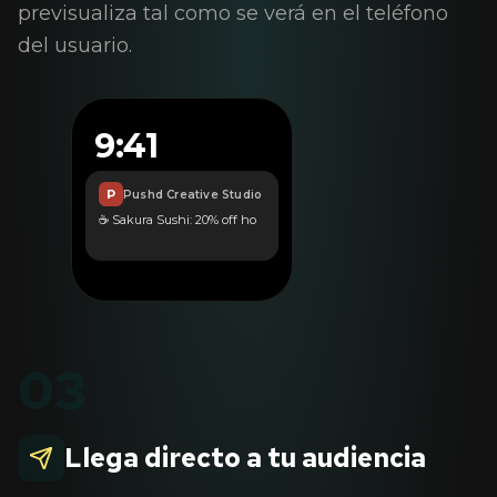
previsualiza tal como se verá en el teléfono
del usuario.
9:41
P
Pushd Creative Studio
☕ Sakura Sushi: 20% off hoy.
Solo para ti.
03
Llega directo a tu audiencia