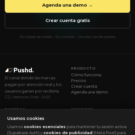
Agenda una demo →
Crear cuenta gratis
Sin tarjeta de crédito · Sin contrato · Cancela cuando quieras
Pushd.
PRODUCTO
Cómo funciona
El canal donde las marcas
Precios
pagan por atención real y los
Crear cuenta
usuarios ganan por recibirla.
Agenda una demo
🇨🇱 Hecho en Chile · 2023
EMPRESA
SÍGUENOS
Quiénes somos
Instagram
Usamos cookies
Casos de éxito
LinkedIn
Usamos
cookies esenciales
para mantener tu sesión activa
WhatsApp
TikTok
(Supabase Auth) y
cookies de publicidad
(Meta Pixel) para