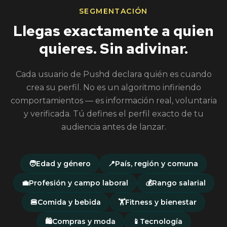
SEGMENTACIÓN
Llegas exactamente a quien
quieres. Sin adivinar.
Cada usuario de Pushd declara quién es cuando
crea su perfil. No es un algoritmo infiriendo
comportamientos — es información real, voluntaria
y verificada. Tú defines el perfil exacto de tu
audiencia antes de lanzar.
🧑
Edad y género
📍
País, región y comuna
💼
Profesión y campo laboral
💰
Rango salarial
🍔
Comida y bebida
🏋️
Fitness y bienestar
🛍️
Compras y moda
📱
Tecnología