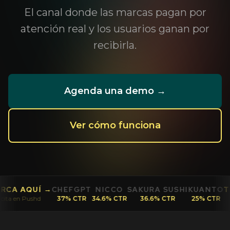
El canal donde las marcas pagan por
atención real y los usuarios ganan por
recibirla.
Agenda una demo →
Ver cómo funciona
EFGPT
NICCO
SAKURA SUSHI
KUANTO
TU MARCA AQUÍ 
% CTR
34.6% CTR
36.6% CTR
25% CTR
Publicita en Pushd